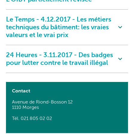
Le Temps - 4.12.2017 - Les métiers
techniques du bâtiment: les vraies
valeurs et le vrai prix
24 Heures - 3.11.2017 - Des badges
pour lutter contre le travail illégal
Contact
Avenue de Riond-Bosson 12
1110 Morges
Tél. 021 805 02 02