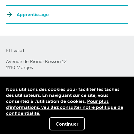
Apprentissage
EIT.vaud
Avenue de Riond-Bosson 12
1110 Morges
Tél. 021 805 02 02
contact@eitvaud
Nous utilisons des cookies pour faciliter les tâches
.
ch
des utilisateurs. En naviguant sur ce site, vous
consentez à l'utilisation de cookies.
Pour plus
Contact
d'informations, veuillez consulter notre politique de
Politique de confidentialité
confidentialité.
Mentions légales
Continuer
© 2026 EIT.vaud